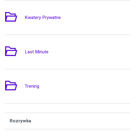
Kwatery Prywatne
4
Last Minute
2
Trening
1
Rozrywka
Wą