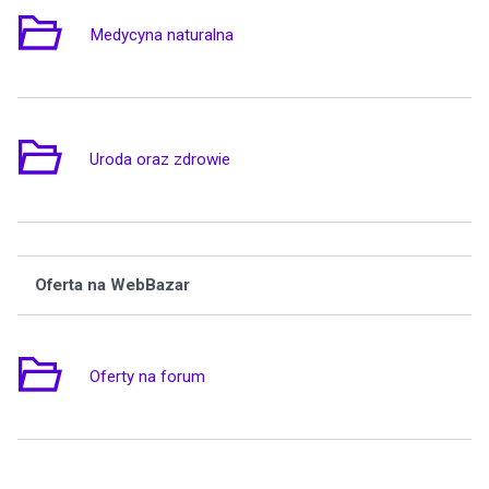
Medycyna naturalna
9
Uroda oraz zdrowie
2
Oferta na WebBazar
Wą
Oferty na forum
7