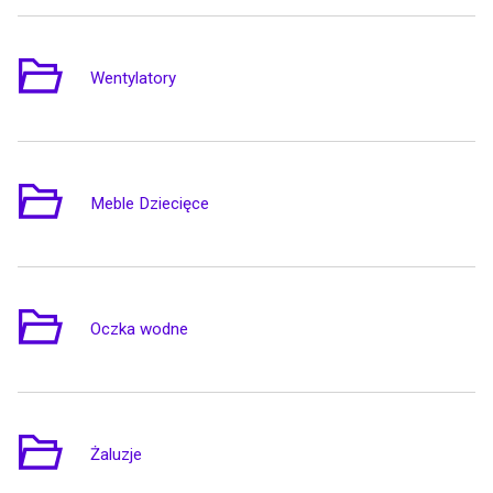
Wentylatory
2
Meble Dziecięce
3
Oczka wodne
2
Żaluzje
1