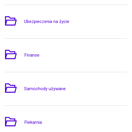
Ubezpieczenia na życie
1
Finanse
7
Samochody używane
2
Piekarnia
1