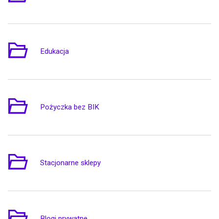
Edukacja
6
Pożyczka bez BIK
2
Stacjonarne sklepy
3
Blogi prywatne
1