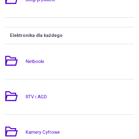
Elektronika dla każdego
Wą
Netbooki
2
RTV i AGD
3
Kamery Cyfrowe
2