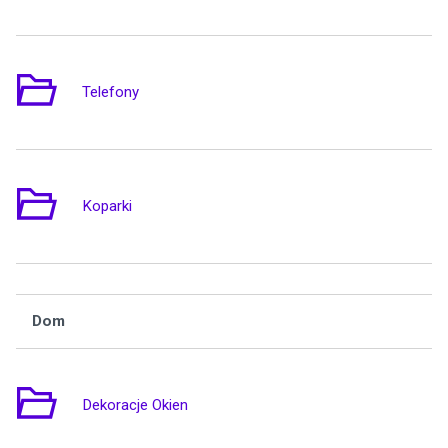
Telefony
1
Koparki
9
Dom
Wą
Dekoracje Okien
2