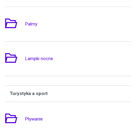
Palmy
9
Lampki nocne
6
Turystyka a sport
Wą
Pływanie
6