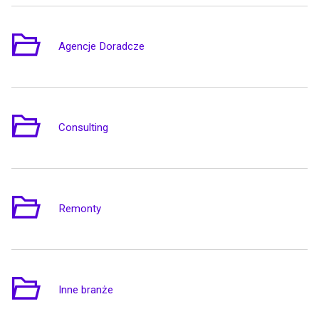
Agencje Doradcze
3
Consulting
1
Remonty
1
Inne branże
8