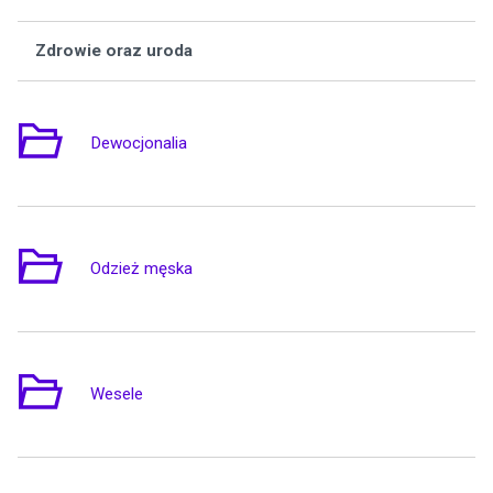
Zdrowie oraz uroda
Wą
Dewocjonalia
2
Odzież męska
1
Wesele
4