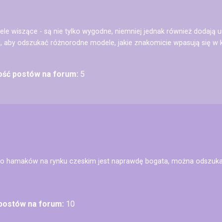
tele wiszące - są nie tylko wygodne, niemniej jednak również doda
i, aby odszukać różnorodne modele, jakie znakomicie wpasują się w k
lość postów na forum:
5
o hamaków na rynku czeskim jest naprawdę bogata, można odszuka
 postów na forum:
10