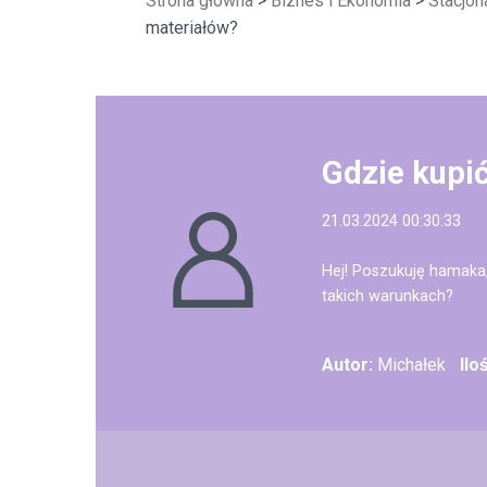
Strona główna
>
Biznes i Ekonomia
>
Stacjon
materiałów?
Gdzie kupi
21.03.2024 00:30:33
Hej! Poszukuję hamaka
takich warunkach?
Autor:
Michałek
Ilo