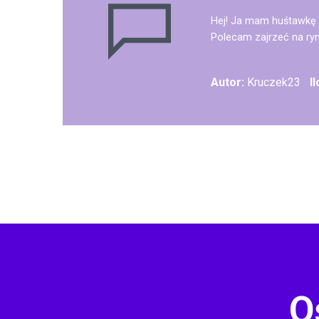
Hej! Ja mam huśtawkę 
Polecam zajrzeć na ryn
Autor:
Kruczek23
I
O