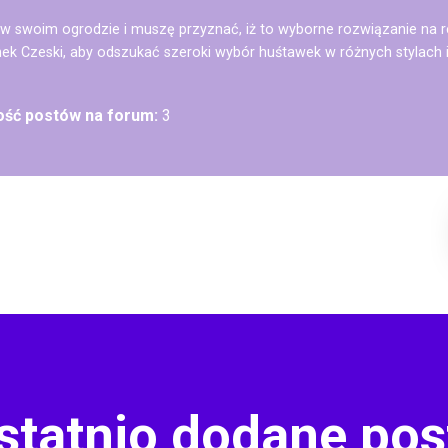
w swoim ogrodzie i muszę przyznać, iż to wyborne rozwiązanie na r
ek Czeski, aby odszukać szeroki wybór huśtawek w różnych stylach i
lość postów na forum:
3
statnio dodane pos