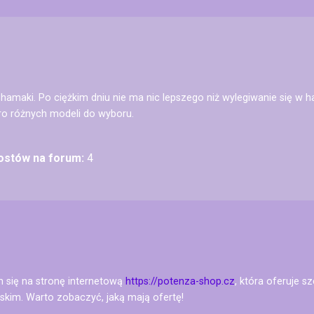
amaki. Po ciężkim dniu nie ma nic lepszego niż wylegiwanie się w ha
ro różnych modeli do wyboru.
postów na forum:
4
m się na stronę internetową
https://potenza-shop.cz
, która oferuje 
kim. Warto zobaczyć, jaką mają ofertę!