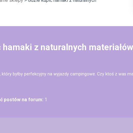
arne sklepy
> Gdzie kupić hamaki z naturalnych
ć hamaki z naturalnych materiałó
, który byłby perfekcyjny na wyjazdy campingowe. Czy ktoś z was 
ść postów na forum:
1