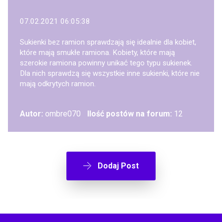
07.02.2021 06:05:38
Sukienki bez ramion sprawdzają się idealnie dla kobiet,
które mają smukłe ramiona. Kobiety, które mają
szerokie ramiona powinny unikać tego typu sukienek.
Dla nich sprawdzą się wszystkie inne sukienki, które nie
mają odkrytych ramion.
Autor:
ombre070
Ilość postów na forum:
12
Dodaj Post