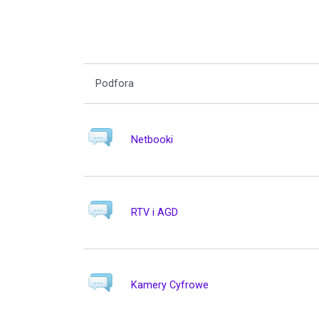
Podfora
Netbooki
RTV i AGD
Kamery Cyfrowe