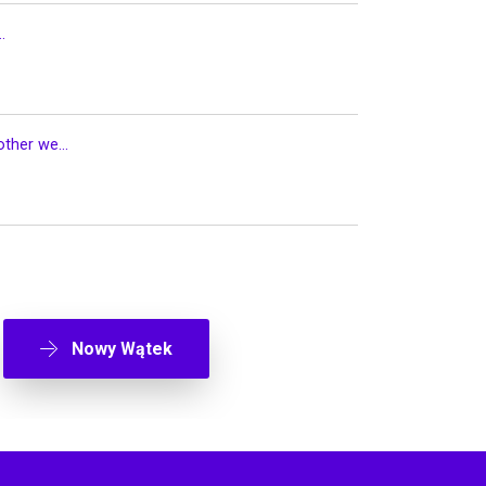
.
ther we...
Nowy Wątek