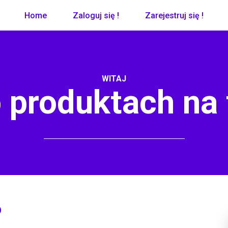
Home
Zaloguj się !
Zarejestruj się !
WITAJ
 produktach na
o